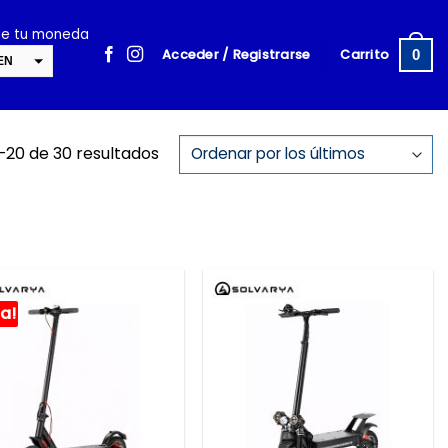
ige tu moneda
Acceder / Registrarse
Carrito
0
EN
SD
cambiar la tasa y esta descripción a los valores correctos
–20 de 30 resultados
ta!