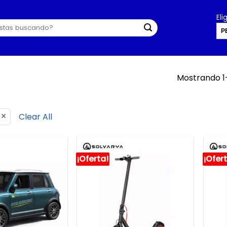
El
P
U
Mostrando 1
×
Clear All
¡Oferta!
¡Ofer