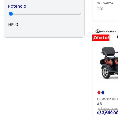
SOLVARYA
Potencia
T18
HP:
0
¡Oferta!
VIS
TRIMOTO DE 
A6
S/.
3,999.0
El
S/.
3,699.0
precio