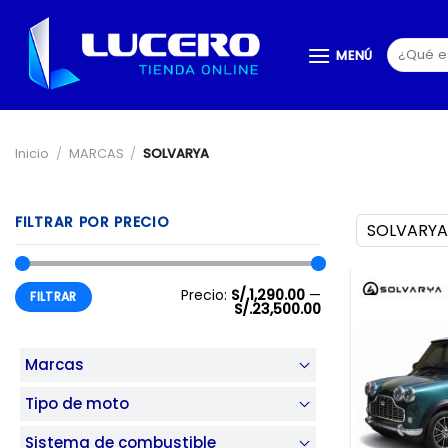
Saltar
al
Buscar
MENÚ
contenido
por:
Inicio
/
MARCAS
/
SOLVARYA
FILTRAR POR PRECIO
SOLVARYA
Precio
Precio
Precio:
S/.1,290.00
—
FILTRAR
mínimo
máximo
S/.23,500.00
Marcas
Tipo de moto
Sistema de combustible