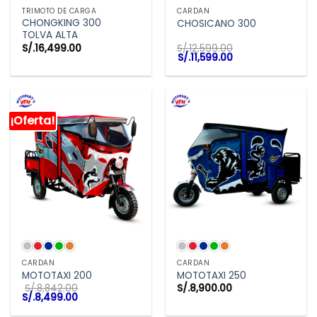
TRIMOTO DE CARGA
CARDAN
CHONGKING 300
CHOSICANO 300
TOLVA ALTA
S/.
16,499.00
S/.
12,599.00
El
El
S/.
11,599.00
precio
precio
original
actual
era:
es:
S/.12,599.00.
S/.11,599.00.
¡Oferta!
CARDAN
CARDAN
MOTOTAXI 200
MOTOTAXI 250
S/.
8,842.00
S/.
8,900.00
El
El
S/.
8,499.00
precio
precio
original
actual