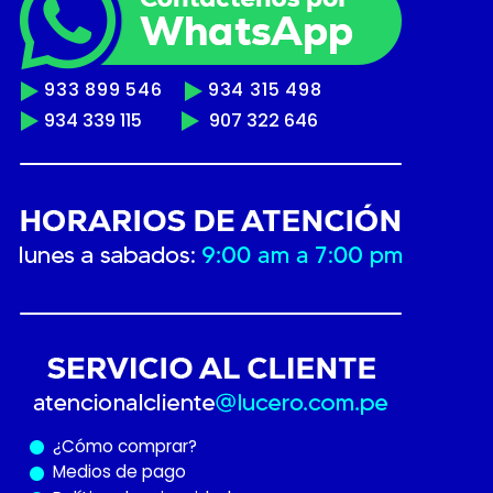
933 899 546
934 315 498
934 339 115
907 322 646
¿Cómo
comprar?
Medios de pago