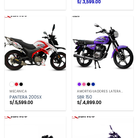
El
El
S/.
3,599.00
precio
precio
original
actual
era:
es:
S/.3,899.00.
S/.3,599.00.
MECÁNICA
AMORTIGUADORES LATERALES
PANTERA 200SX
SBR 150
S/.
5,599.00
S/.
4,899.00