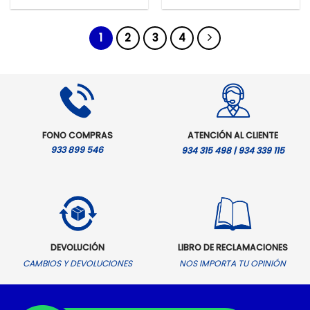
original
actual
era:
es:
S/.5,599.00.
S/.4,599.00.
1
2
3
4
FONO COMPRAS
ATENCIÓN AL CLIENTE
933 899 546
934 315 498 | 934 339 115
DEVOLUCIÓN
LIBRO DE RECLAMACIONES
CAMBIOS Y DEVOLUCIONES
NOS IMPORTA TU OPINIÓN