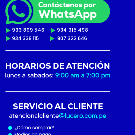
933 899 546
934 315 498
934 339 115
907 322 646
¿Cómo
comprar?
Medios de pago