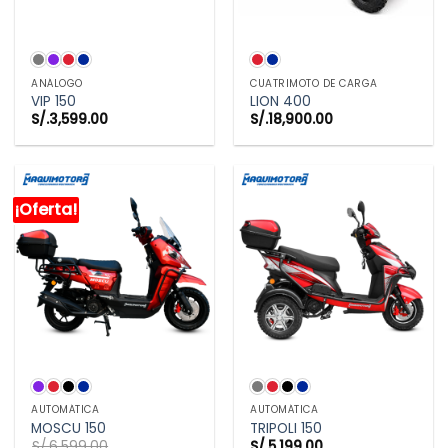
ANÁLOGO
CUATRIMOTO DE CARGA
VIP 150
LION 400
S/.
3,599.00
S/.
18,900.00
¡Oferta!
AUTOMÁTICA
AUTOMÁTICA
MOSCU 150
TRIPOLI 150
S/.
6,599.00
S/.
5,199.00