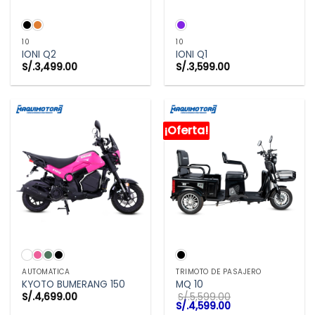
10
10
IONI Q2
IONI Q1
S/.
3,499.00
S/.
3,599.00
¡Oferta!
AUTOMÁTICA
TRIMOTO DE PASAJERO
KYOTO BUMERANG 150
MQ 10
S/.
4,699.00
S/.
5,599.00
El
El
S/.
4,599.00
precio
precio