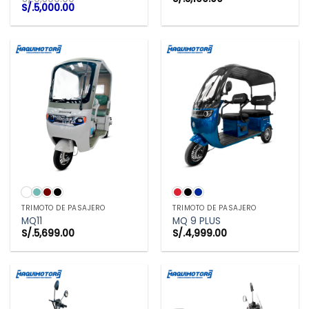
El
El
S/.
5,000.00
precio
precio
original
actual
era:
es:
S/.6,599.00.
S/.5,000.00.
TRIMOTO DE PASAJERO
TRIMOTO DE PASAJERO
MQ11
MQ 9 PLUS
S/.
5,699.00
S/.
4,999.00