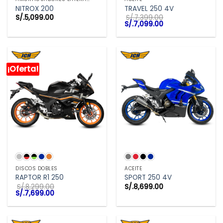
NITROX 200
TRAVEL 250 4V
S/.
5,099.00
S/.
7,399.00
El
El
S/.
7,099.00
precio
precio
original
actual
era:
es:
S/.7,399.00.
S/.7,099.00.
¡Oferta!
DISCOS DOBLES
ACEITE
RAPTOR R1 250
SPORT 250 4V
S/.
8,299.00
S/.
8,699.00
El
El
S/.
7,699.00
precio
precio
original
actual
era:
es:
S/.8,299.00.
S/.7,699.00.