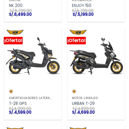
DIGITAL
AUTOMÁTICA
NK 200
ENJOY 150
S/.
6,799.00
S/.
5,799.00
El
El
El
El
S/.
6,499.00
S/.
5,199.00
precio
precio
precio
precio
original
actual
original
actual
era:
es:
era:
es:
S/.6,799.00.
S/.6,499.00.
S/.5,799.00.
S/.5,199.00.
¡Oferta!
¡Oferta!
AMORTIGUADORES LATERALES
MOTOS LINEALES
T-28 GPS
URBAN T-29
S/.
4,999.00
S/.
4,899.00
El
El
El
El
S/.
4,599.00
S/.
4,699.00
precio
precio
precio
precio
original
actual
original
actual
era:
es:
era:
es:
S/.4,999.00.
S/.4,599.00.
S/.4,899.00.
S/.4,699.00.