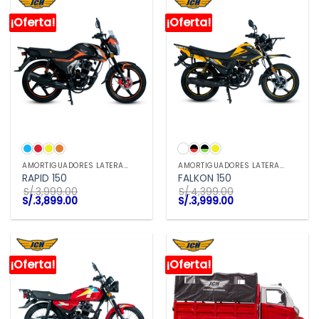
¡Oferta!
¡Oferta!
AMORTIGUADORES LATERALES
AMORTIGUADORES LATERALES
RAPID 150
FALKON 150
S/.
3,999.00
S/.
4,399.00
El
El
El
El
S/.
3,899.00
S/.
3,999.00
precio
precio
precio
precio
original
actual
original
actual
era:
es:
era:
es:
S/.3,999.00.
S/.3,899.00.
S/.4,399.00.
S/.3,999.00.
¡Oferta!
¡Oferta!