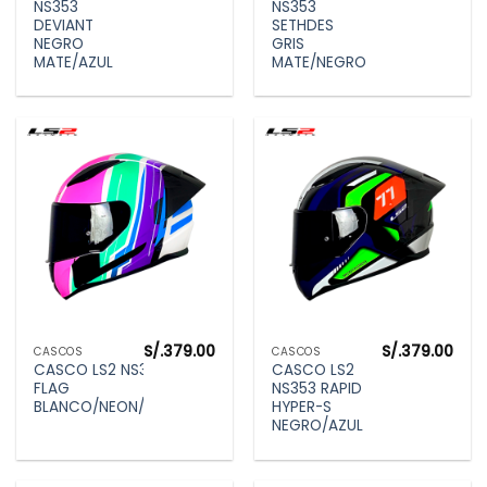
NS353
NS353
DEVIANT
SETHDES
NEGRO
GRIS
MATE/AZUL
MATE/NEGRO
S/.
379.00
S/.
379.00
CASCOS
CASCOS
CASCO LS2 NS353
CASCO LS2
FLAG
NS353 RAPID
BLANCO/NEON/FUCSIA
HYPER-S
NEGRO/AZUL