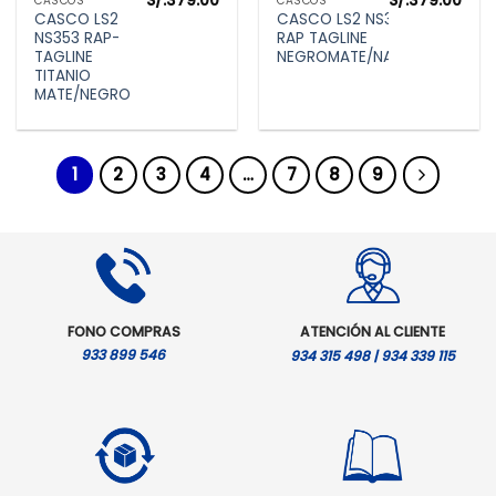
S/.
379.00
S/.
379.00
CASCOS
CASCOS
CASCO LS2
CASCO LS2 NS353
NS353 RAP-
RAP TAGLINE
TAGLINE
NEGROMATE/NARANJA
TITANIO
MATE/NEGRO
1
2
3
4
…
7
8
9
FONO COMPRAS
ATENCIÓN AL CLIENTE
933 899 546
934 315 498 | 934 339 115