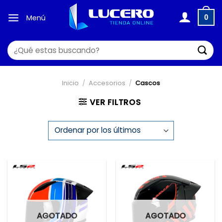
Saltar
al
Menú
0
contenido
Buscar
por:
Inicio
/
Accesorios
/
Cascos
VER FILTROS
AGOTADO
AGOTADO