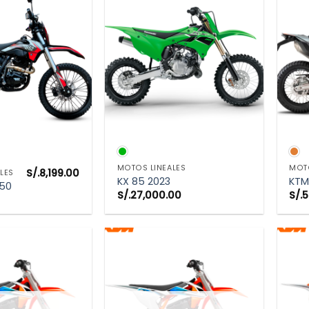
TA RÁPIDA
VISTA RÁPIDA
MOTOS LINEALES
MOTO
S/.
8,199.00
LES
KX 85 2023
KTM
50
S/.
27,000.00
S/.
5