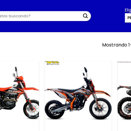
El
P
U
Mostrando 1