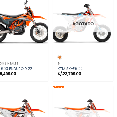
AGOTADO
VISTA RÁPIDA
VISTA RÁPIDA
S LINEALES
8
 690 ENDURO R 22
KTM SX-E5 22
8,499.00
S/.
23,799.00