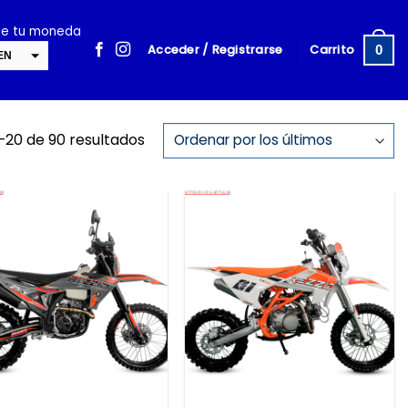
ige tu moneda
Acceder / Registrarse
Carrito
0
EN
SD
cambiar la tasa y esta descripción a los valores correctos
–20 de 90 resultados