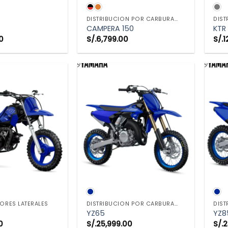
TA RÁPIDA
VISTA RÁPIDA
DISTRIBUCION POR CARBURADOR
CAMPERA 150
KTR
0
S/.
6,799.00
S/.
1
TA RÁPIDA
VISTA RÁPIDA
ORES LATERALES
DISTRIBUCION POR CARBURADOR
YZ65
YZ8
0
S/.
25,999.00
S/.
2