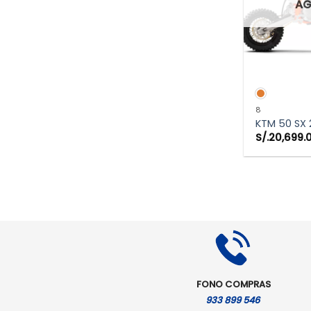
A
VIS
8
KTM 50 SX 
S/.
20,699.
FONO COMPRAS
933 899 546