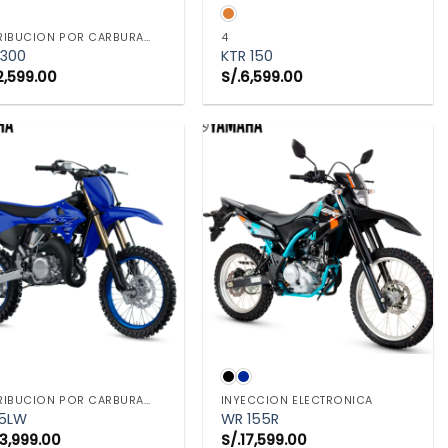
VISTA RÁPIDA
VISTA RÁPIDA
DISTRIBUCION POR CARBURADOR
4
 300
KTR 150
2,599.00
S/.
6,599.00
VISTA RÁPIDA
VISTA RÁPIDA
DISTRIBUCION POR CARBURADOR
INYECCION ELECTRONICA
5LW
WR 155R
3,999.00
S/.
17,599.00