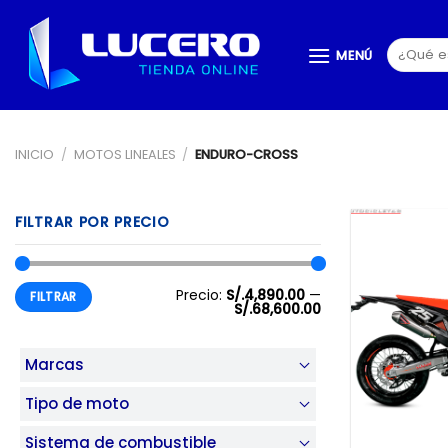
Saltar
al
Buscar
MENÚ
contenido
por:
INICIO
/
MOTOS LINEALES
/
ENDURO-CROSS
FILTRAR POR PRECIO
Precio
Precio
Precio:
S/.4,890.00
—
FILTRAR
mínimo
máximo
S/.68,600.00
Marcas
Tipo de moto
Sistema de combustible