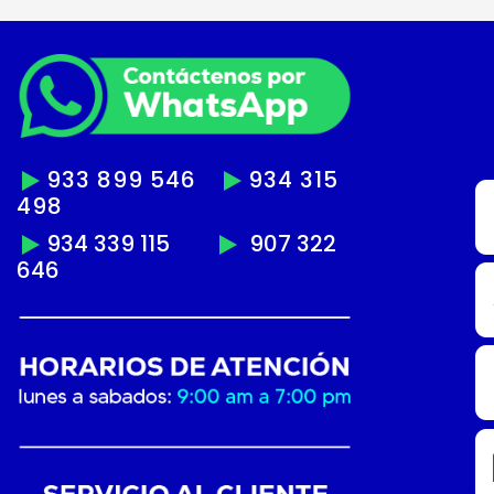
933 899 546
934 315
498
934 339 115
907 322
646