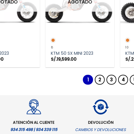
GOTADO
AGOTADO
TA RÁPIDA
VISTA RÁPIDA
8
10
2023
KTM 50 SX MINI 2023
KTM
00
S/.
19,599.00
S/.
2
1
2
3
4
ATENCIÓN AL CLIENTE
DEVOLUCIÓN
934 315 498 | 934 339 115
CAMBIOS Y DEVOLUCIONES