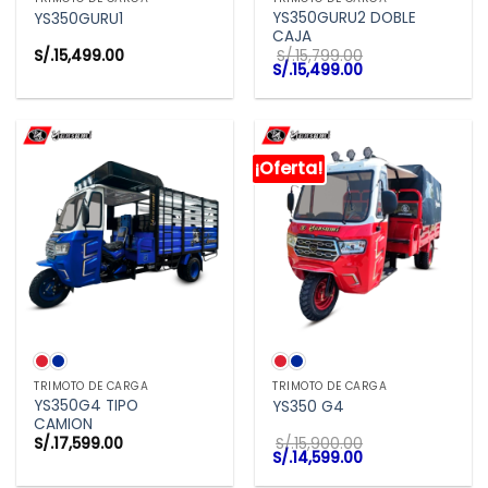
YS350GURU2 DOBLE
YS350GURU1
CAJA
S/.
15,499.00
S/.
15,799.00
El
El
S/.
15,499.00
precio
precio
original
actual
era:
es:
S/.15,799.00.
S/.15,499.00.
¡Oferta!
TRIMOTO DE CARGA
TRIMOTO DE CARGA
YS350G4 TIPO
YS350 G4
CAMION
S/.
17,599.00
S/.
15,900.00
El
El
S/.
14,599.00
precio
precio
original
actual