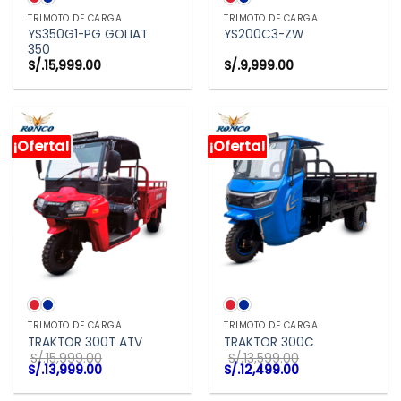
TRIMOTO DE CARGA
TRIMOTO DE CARGA
YS350G1-PG GOLIAT
YS200C3-ZW
350
S/.
15,999.00
S/.
9,999.00
¡Oferta!
¡Oferta!
TRIMOTO DE CARGA
TRIMOTO DE CARGA
TRAKTOR 300T ATV
TRAKTOR 300C
S/.
15,999.00
S/.
13,599.00
El
El
El
El
S/.
13,999.00
S/.
12,499.00
precio
precio
precio
precio
original
actual
original
actual