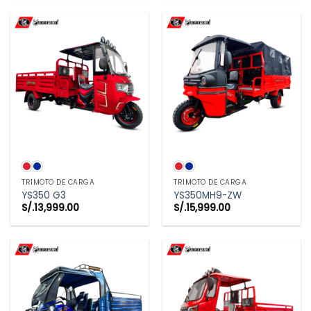
era:
es:
S/.15,900.00.
S/.14,599.00.
TRIMOTO DE CARGA
TRIMOTO DE CARGA
YS350 G3
YS350MH9-ZW
S/.
13,999.00
S/.
15,999.00