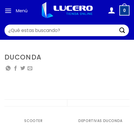
Saltar
al
Menú
0
contenido
Buscar
por:
DUCONDA
SCOOTER
DEPORTIVAS DUCONDA