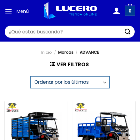
Saltar
al
Menú
0
contenido
Buscar
por:
Inicio
/
Marcas
/
ADVANCE
VER FILTROS