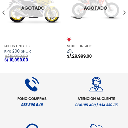
AGOTADO
AGOTADO
MOTOS LINEALES
MOTOS LINEALES
KPR 200 SPORT
Z11L
S/.
10,999.00
S/.
29,999.00
El
El
S/.
10,099.00
precio
precio
original
actual
era:
es:
S/.10,999.00.
S/.10,099.00.
FONO COMPRAS
ATENCIÓN AL CLIENTE
933 899 546
934 315 498 | 934 339 115