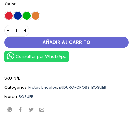
original
actual
Color
era:
es:
S/.5,999.00.
S/.5,899.00.
10L cantidad
AÑADIR AL CARRITO
Consultar por WhatsApp
SKU:
N/D
Categorías:
Motos Lineales
,
ENDURO-CROSS
,
BOSUER
Marca:
BOSUER