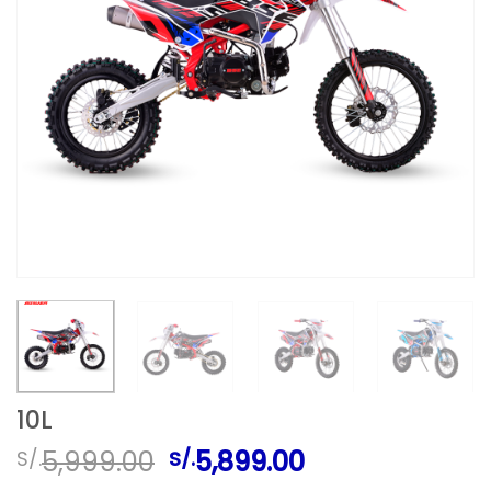
10L
El
El
5,999.00
5,899.00
S/.
S/.
precio
precio