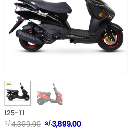
125-T1
El
El
4,399.00
3,899.00
S/.
S/.
precio
precio