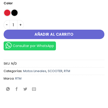
original
actual
Color
era:
es:
S/.4,399.00.
S/.3,899.00.
125-T1 cantidad
AÑADIR AL CARRITO
Consultar por WhatsApp
SKU:
N/D
Categorías:
Motos Lineales
,
SCOOTER
,
RTM
Marca:
RTM