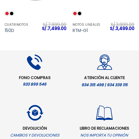
S/.
7,999.00
S/.
3,999.00
CUATRIMOTOS
MOTOS LINEALES
El
El
El
El
S/.
7,499.00
S/.
3,499.00
150D
RTM-G1
precio
precio
precio
pr
original
actual
original
ac
era:
es:
era:
es
S/.7,999.00.
S/.7,499.00.
S/.3,999.00.
S/
FONO COMPRAS
ATENCIÓN AL CLIENTE
933 899 546
934 315 498 | 934 339 115
DEVOLUCIÓN
LIBRO DE RECLAMACIONES
CAMBIOS Y DEVOLUCIONES
NOS IMPORTA TU OPINIÓN