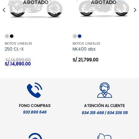
AGOTADO
AGOTADO
MOTOS LINEALES
MOTOS LINEALES
250 CL-X
NK400 abs
S/.
14,899.00
S/.
21,799.00
El
El
S/.
14,890.00
precio
precio
original
actual
era:
es:
S/.14,899.00.
S/.14,890.00.
FONO COMPRAS
ATENCIÓN AL CLIENTE
933 899 546
934 315 498 | 934 339 115