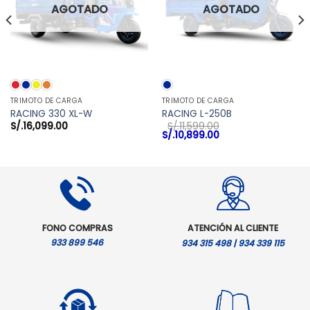
AGOTADO
AGOTADO
TRIMOTO DE CARGA
TRIMOTO DE CARGA
RACING 330 XL-W
RACING L-250B
S/.
16,099.00
S/.
11,599.00
El
El
S/.
10,899.00
precio
precio
original
actual
era:
es:
S/.11,599.00.
S/.10,899.00.
FONO COMPRAS
ATENCIÓN AL CLIENTE
933 899 546
934 315 498 | 934 339 115