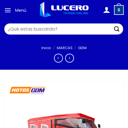
Saltar
al
Menú
0
contenido
Buscar
por:
Inicio
/
MARCAS
/
GDM