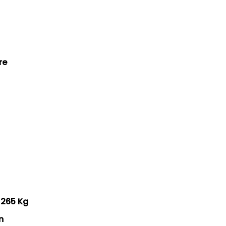
re
/ 265 Kg
m