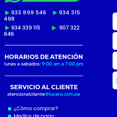
933 899 546
934 315
498
934 339 115
907 322
646
¿Cómo
comprar?
Medios de pago