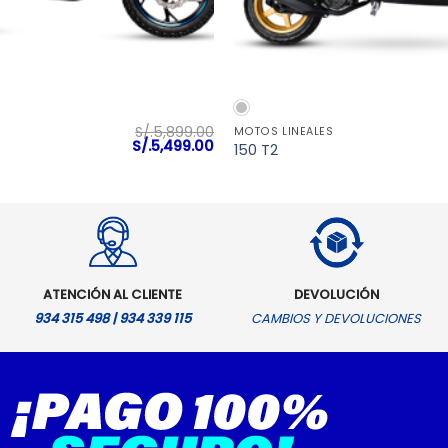
VISTA RÁPIDA
VISTA RÁPIDA
S/.
5,899.00
MOTOS LINEALES
El
El
S/.
5,499.00
150 T2
precio
precio
original
actual
era:
es:
S/.5,899.00.
S/.5,499.00.
ATENCIÓN AL CLIENTE
DEVOLUCIÓN
934 315 498 | 934 339 115
CAMBIOS Y DEVOLUCIONES