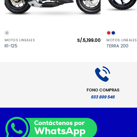
VISTA RÁPIDA
S/.
5,199.00
MOTOS LINEALES
MOTOS LINEALES
l
R1-125
TERRA 200
precio
actual
es:
S/.5,199.00.
FONO COMPRAS
933 899 546