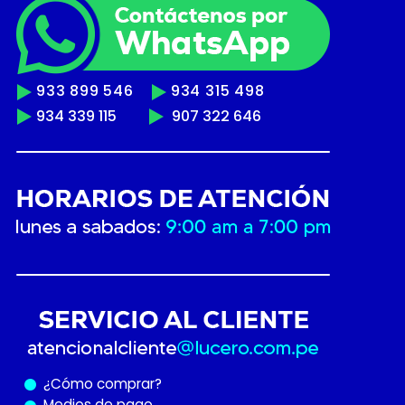
933 899 546
934 315 498
934 339 115
907 322 646
¿Cómo
comprar?
Medios de pago