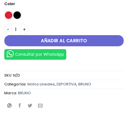
original
actual
Color
era:
es:
S/.9,599.00.
S/.8,999.00.
BRUNO 300 Z1 cantidad
AÑADIR AL CARRITO
Consultar por WhatsApp
SKU:
N/D
Categorías:
Motos Lineales
,
DEPORTIVA
,
BRUNO
Marca:
BRUNO