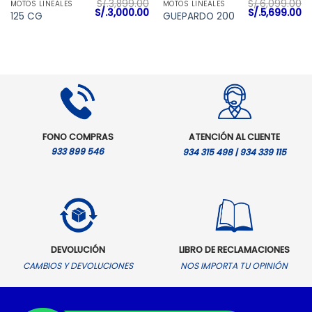
S/.
3,899.00
S/.
6,099.00
MOTOS LINEALES
MOTOS LINEALES
El
El
El
El
S/.
3,000.00
S/.
5,699.00
125 CG
GUEPARDO 200
precio
precio
precio
pr
original
actual
original
ac
era:
es:
era:
es
S/.3,899.00.
S/.3,000.00.
S/.6,099.00.
S/
FONO COMPRAS
ATENCIÓN AL CLIENTE
933 899 546
934 315 498 | 934 339 115
DEVOLUCIÓN
LIBRO DE RECLAMACIONES
CAMBIOS Y DEVOLUCIONES
NOS IMPORTA TU OPINIÓN