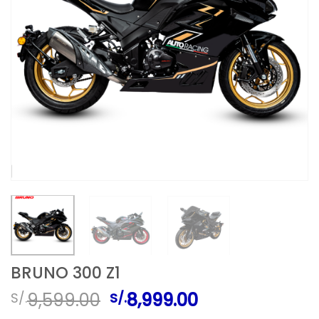
BRUNO 300 Z1
El
El
9,599.00
8,999.00
S/.
S/.
precio
precio