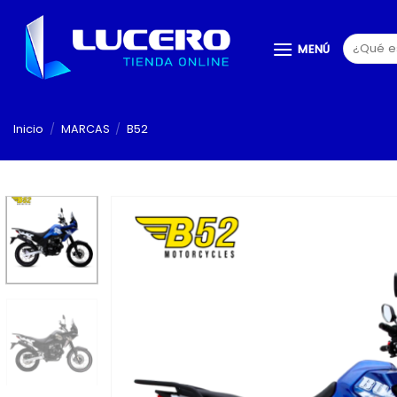
Saltar
al
Buscar
MENÚ
contenido
por:
Inicio
/
MARCAS
/
B52