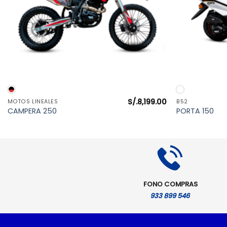
VISTA RÁPIDA
S/.
8,199.00
MOTOS LINEALES
B52
l
CAMPERA 250
PORTA 150
precio
actual
es:
S/.4,799.00.
FONO COMPRAS
933 899 546