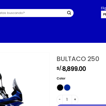
El
P
U
BULTACO 250
8,899.00
S/.
Color
BULTACO 250 cantidad