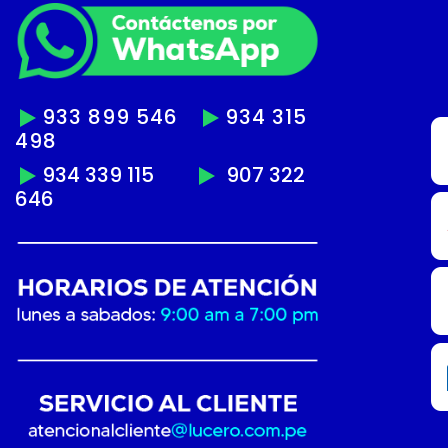
933 899 546
934 315
498
934 339 115
907 322
646