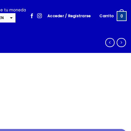
ige tu moneda
Acceder / Registrarse
Carrito
0
EN
SD
cambiar la tasa y esta descripción a los valores correctos