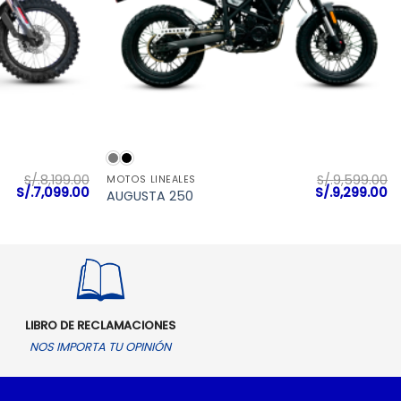
VISTA RÁPIDA
S/.
8,199.00
S/.
9,599.00
MOTOS LINEALES
El
El
El
El
S/.
7,099.00
S/.
9,299.00
AUGUSTA 250
precio
precio
precio
pr
original
actual
original
ac
era:
es:
era:
es
S/.8,199.00.
S/.7,099.00.
S/.9,599.00.
S/
LIBRO DE RECLAMACIONES
NOS IMPORTA TU OPINIÓN