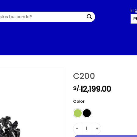
El
P
U
C200
12,199.00
S/.
Color
C200 cantidad