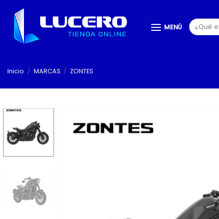
Saltar
al
Buscar
MENÚ
contenido
por:
Inicio
/
MARCAS
/
ZONTES