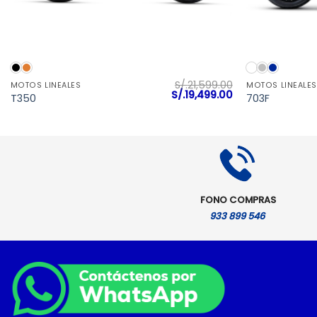
VISTA RÁPIDA
S/.
21,599.00
MOTOS LINEALES
MOTOS LINEALES
El
El
S/.
19,499.00
T350
703F
precio
precio
original
actual
era:
es:
S/.21,599.00.
S/.19,499.00.
FONO COMPRAS
933 899 546