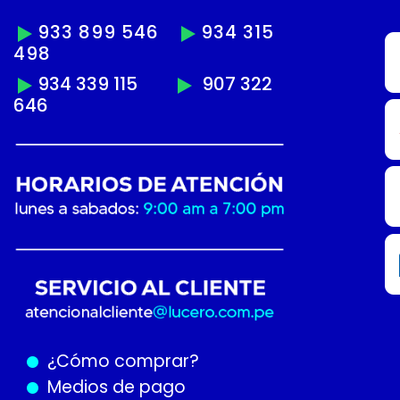
933 899 546
934 315
498
934 339 115
907 322
646
¿Cómo
comprar?
Medios de pago