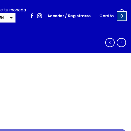
ige tu moneda
Acceder / Registrarse
Carrito
0
EN
SD
cambiar la tasa y esta descripción a los valores correctos