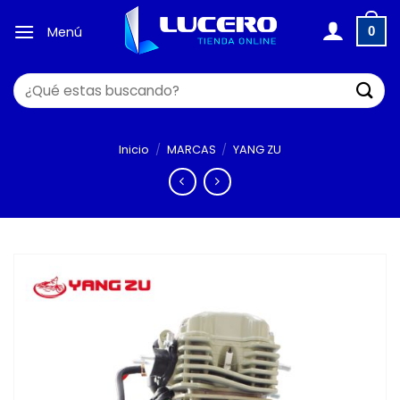
Saltar
al
Menú
0
contenido
Buscar
por:
Inicio
/
MARCAS
/
YANG ZU