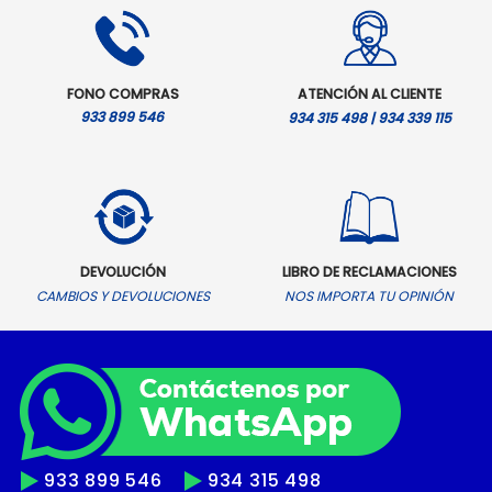
S/.17,599.00.
S/.16,499.00.
FONO COMPRAS
ATENCIÓN AL CLIENTE
933 899 546
934 315 498 | 934 339 115
DEVOLUCIÓN
LIBRO DE RECLAMACIONES
CAMBIOS Y DEVOLUCIONES
NOS IMPORTA TU OPINIÓN
933 899 546
934 315 498