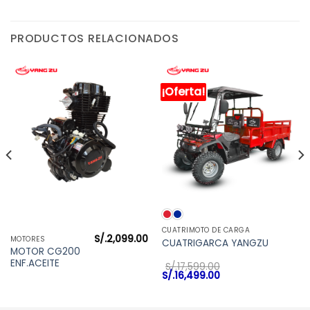
PRODUCTOS RELACIONADOS
¡Oferta!
CUATRIMOTO DE CARGA
S/.
2,099.00
MOTORES
CUATRIGARCA YANGZU
MOTOR CG200
ENF.ACEITE
S/.
17,599.00
El
El
S/.
16,499.00
precio
precio
original
actual
era:
es: