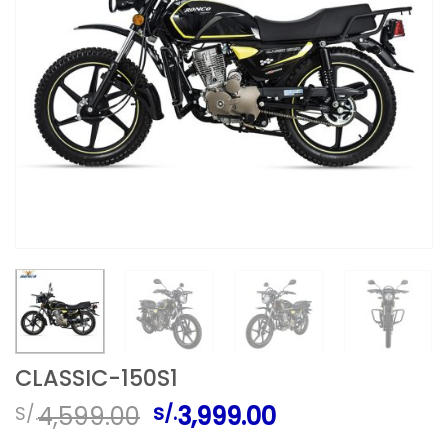
CLASSIC-150S1
El
El
4,599.00
3,999.00
S/.
S/.
precio
precio