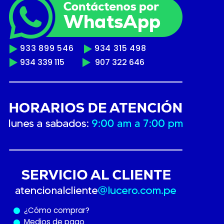
933 899 546
934 315 498
934 339 115
907 322 646
¿Cómo
comprar?
Medios de pago