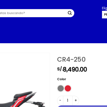
El
P
U
CR4-250
8,490.00
S/.
Color
CR4-250 cantidad