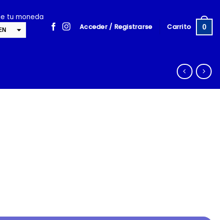
ige tu moneda
Acceder / Registrarse
Carrito
0
EN
SD
cambiar la tasa y esta descripción a los valores correctos