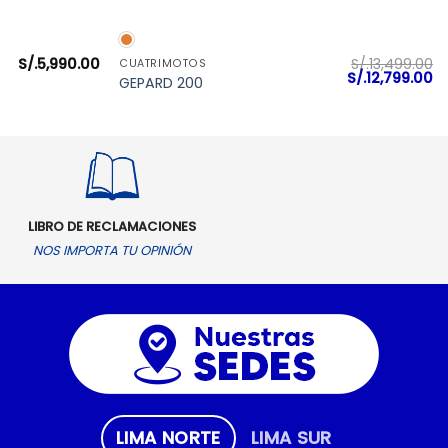
VISTA RÁPIDA
S/.
5,990.00
S/.
13,499.00
CUATRIMOTOS
El
El
S/.
12,799.00
GEPARD 200
precio
pr
original
ac
era:
es
S/.13,499.00.
S/
LIBRO DE RECLAMACIONES
NOS IMPORTA TU OPINIÓN
LIMA NORTE
LIMA SUR