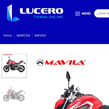
Saltar
al
Buscar
MENÚ
contenido
por:
Inicio
/
MARCAS
/
MAVILA