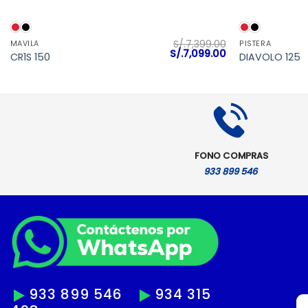
VISTA RÁPIDA
S/.
7,399.00
MAVILA
PISTERA
El
El
S/.
7,099.00
CR1S 150
DIAVOLO 125
precio
precio
original
actual
era:
es:
S/.7,399.00.
S/.7,099.00.
FONO COMPRAS
933 899 546
933 899 546
934 315