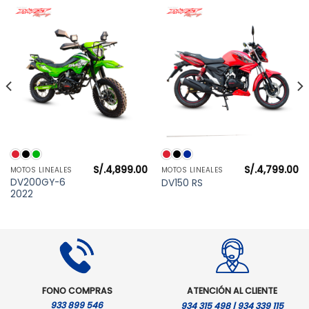
S/.
4,899.00
S/.
4,799.00
MOTOS LINEALES
MOTOS LINEALES
DV200GY-6
DV150 RS
2022
FONO COMPRAS
ATENCIÓN AL CLIENTE
933 899 546
934 315 498 | 934 339 115