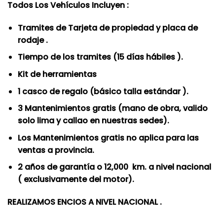
Todos Los Vehículos Incluyen :
original
actual
era:
es:
Tramites de Tarjeta de propiedad y placa de
S/.4,899.00.
S/.4,399.00.
rodaje .
Tiempo de los tramites (15 días hábiles ).
Kit de herramientas
1 casco de regalo (básico talla estándar ).
3 Mantenimientos gratis (mano de obra, valido
solo lima y callao en nuestras sedes).
Los Mantenimientos gratis no aplica para las
ventas a provincia.
2 años de garantía o 12,000 km. a nivel nacional
( exclusivamente del motor).
REALIZAMOS ENCIOS A NIVEL NACIONAL .