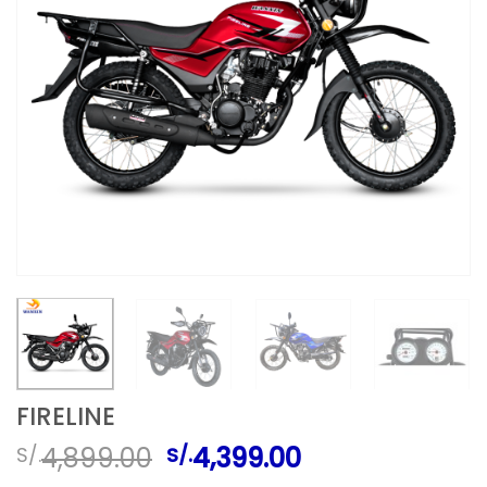
FIRELINE
El
El
4,899.00
4,399.00
S/.
S/.
precio
precio