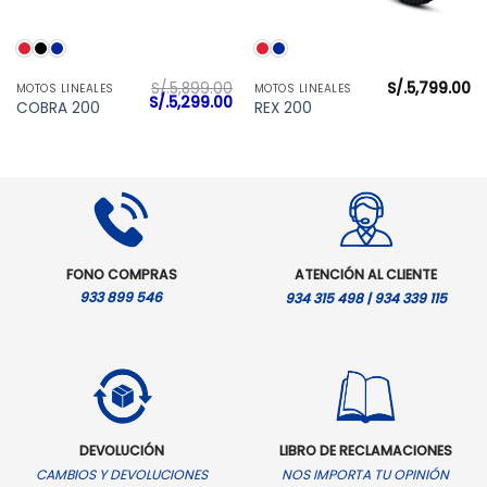
S/.
5,899.00
S/.
5,799.00
MOTOS LINEALES
MOTOS LINEALES
l
El
El
S/.
5,299.00
COBRA 200
REX 200
precio
precio
precio
actual
original
actual
es:
era:
es:
S/.5,499.00.
S/.5,899.00.
S/.5,299.00.
FONO COMPRAS
ATENCIÓN AL CLIENTE
933 899 546
934 315 498 | 934 339 115
DEVOLUCIÓN
LIBRO DE RECLAMACIONES
CAMBIOS Y DEVOLUCIONES
NOS IMPORTA TU OPINIÓN