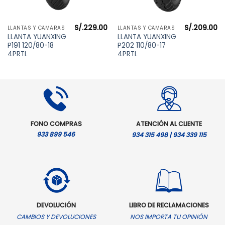
S/.
229.00
S/.
209.00
LLANTAS Y CÁMARAS
LLANTAS Y CÁMARAS
l
LLANTA YUANXING
LLANTA YUANXING
precio
P191 120/80-18
P202 110/80-17
actual
es:
4PRTL
4PRTL
S/.289.00.
FONO COMPRAS
ATENCIÓN AL CLIENTE
933 899 546
934 315 498 | 934 339 115
DEVOLUCIÓN
LIBRO DE RECLAMACIONES
CAMBIOS Y DEVOLUCIONES
NOS IMPORTA TU OPINIÓN