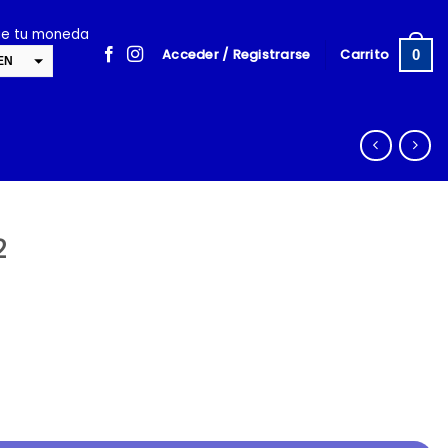
ige tu moneda
Acceder / Registrarse
Carrito
0
EN
SD
cambiar la tasa y esta descripción a los valores correctos
2