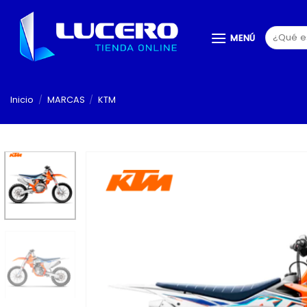
Saltar
al
Buscar
MENÚ
contenido
por:
Inicio
/
MARCAS
/
KTM