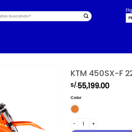
El
P
U
KTM 450SX-F 2
55,199.00
S/.
Color
KTM 450SX-F 22 cantidad