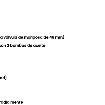
 la válvula de mariposa de 46 mm)
 con 2 bombas de aceite
oad)
 radialmente