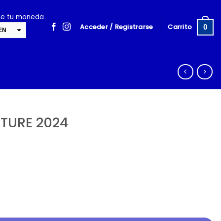
ige tu moneda
Acceder / Registrarse
Carrito
0
EN
SD
cambiar la tasa y esta descripción a los valores correctos
TURE 2024
antidad