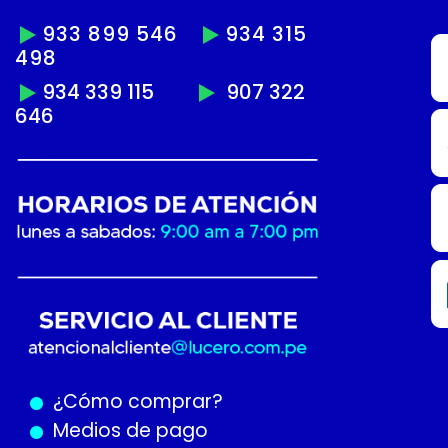
933 899 546
934 315
498
934 339 115
907 322
646
¿Cómo
comprar?
Medios de pago