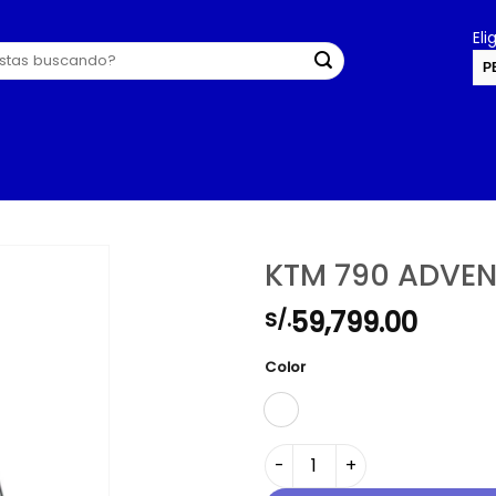
El
P
U
KTM 790 ADVEN
59,799.00
S/.
Color
KTM 790 ADVENTURE 2024 c