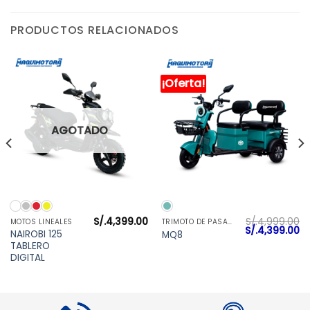
PRODUCTOS RELACIONADOS
¡Oferta!
AGOTADO
S/.
4,399.00
S/.
4,999.00
MOTOS LINEALES
TRIMOTO DE PASAJERO
El
El
S/.
4,399.00
NAIROBI 125
MQ8
precio
pr
TABLERO
original
ac
era:
es
DIGITAL
S/.4,999.00.
S/