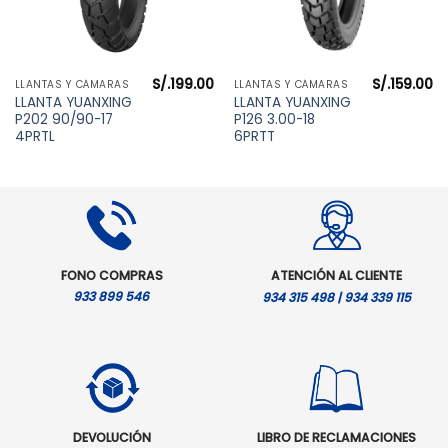
S/.
199.00
S/.
159.00
LLANTAS Y CÁMARAS
LLANTAS Y CÁMARAS
l
LLANTA YUANXING
LLANTA YUANXING
precio
P202 90/90-17
P126 3.00-18
actual
es:
4PRTL
6PRTT
S/.219.00.
FONO COMPRAS
ATENCIÓN AL CLIENTE
933 899 546
934 315 498 | 934 339 115
DEVOLUCIÓN
LIBRO DE RECLAMACIONES