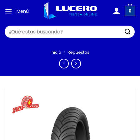
Saltar
al
Menú
0
contenido
Buscar
por:
Inicio
/
Repuestos