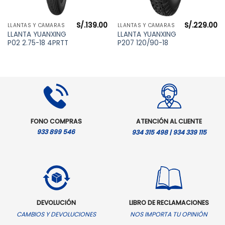
S/.
139.00
S/.
229.00
LLANTAS Y CÁMARAS
LLANTAS Y CÁMARAS
l
LLANTA YUANXING
LLANTA YUANXING
precio
P02 2.75-18 4PRTT
P207 120/90-18
actual
es:
S/.219.00.
FONO COMPRAS
ATENCIÓN AL CLIENTE
933 899 546
934 315 498 | 934 339 115
DEVOLUCIÓN
LIBRO DE RECLAMACIONES
CAMBIOS Y DEVOLUCIONES
NOS IMPORTA TU OPINIÓN