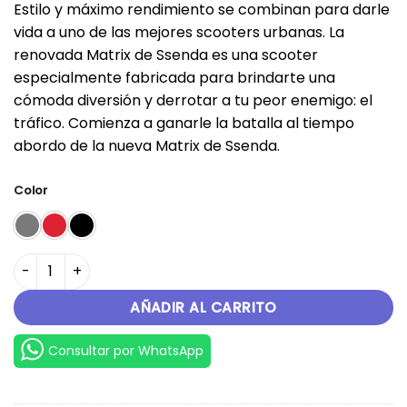
Estilo y máximo rendimiento se combinan para darle
original
actual
vida a uno de las mejores scooters urbanas. La
era:
es:
renovada Matrix de Ssenda es una scooter
S/.6,599.00.
S/.5,599.00.
especialmente fabricada para brindarte una
cómoda diversión y derrotar a tu peor enemigo: el
tráfico. Comienza a ganarle la batalla al tiempo
abordo de la nueva Matrix de Ssenda.
Color
MATRIX 150 cantidad
AÑADIR AL CARRITO
Consultar por WhatsApp