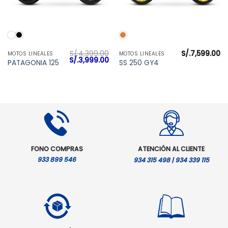
S/.
4,399.00
S/.
7,599.00
MOTOS LINEALES
MOTOS LINEALES
El
El
S/.
3,999.00
PATAGONIA 125
SS 250 GY4
precio
precio
original
actual
era:
es:
S/.4,399.00.
S/.3,999.00.
FONO COMPRAS
ATENCIÓN AL CLIENTE
933 899 546
934 315 498 | 934 339 115