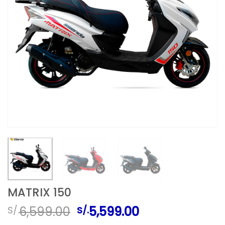
MATRIX 150
El
El
6,599.00
5,599.00
S/.
S/.
precio
precio