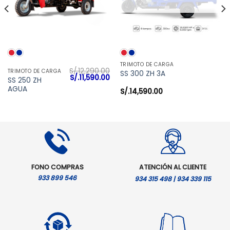
TRIMOTO DE CARGA
S/.
12,290.00
TRIMOTO DE CARGA
SS 300 ZH 3A
El
El
S/.
11,590.00
SS 250 ZH
precio
precio
AGUA
original
actual
S/.
14,590.00
era:
es:
S/.12,290.00.
S/.11,590.00.
FONO COMPRAS
ATENCIÓN AL CLIENTE
933 899 546
934 315 498 | 934 339 115