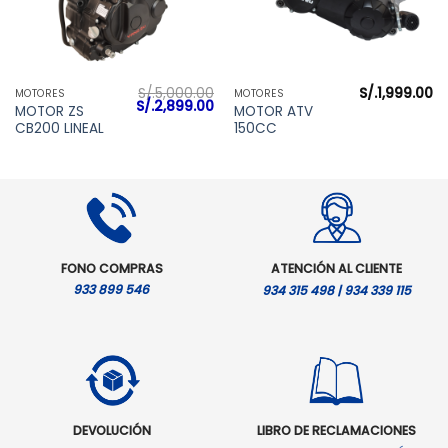
S/.
5,000.00
S/.
1,999.00
MOTORES
MOTORES
El
El
S/.
2,899.00
MOTOR ZS
MOTOR ATV
precio
precio
CB200 LINEAL
150CC
original
actual
era:
es:
S/.5,000.00.
S/.2,899.00.
FONO COMPRAS
ATENCIÓN AL CLIENTE
933 899 546
934 315 498 | 934 339 115
DEVOLUCIÓN
LIBRO DE RECLAMACIONES