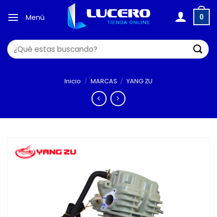
Saltar
al
Menú
0
contenido
Buscar
por:
Inicio
/
MARCAS
/
YANG ZU