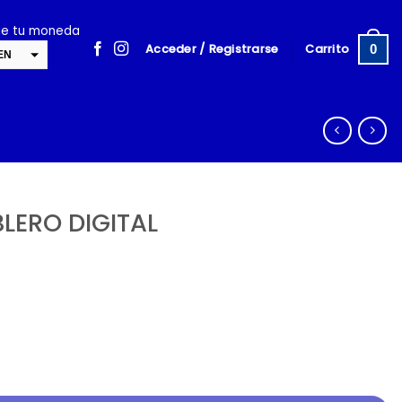
ige tu moneda
Acceder / Registrarse
Carrito
0
EN
SD
cambiar la tasa y esta descripción a los valores correctos
BLERO DIGITAL
L cantidad