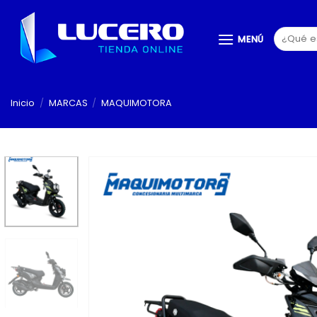
Saltar
al
Buscar
MENÚ
contenido
por:
Inicio
/
MARCAS
/
MAQUIMOTORA