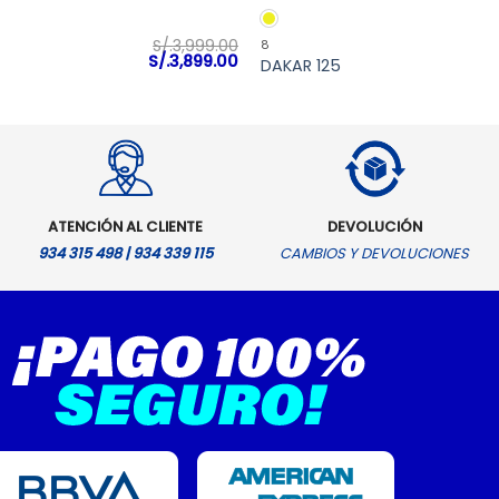
VISTA RÁPIDA
VISTA RÁPIDA
S/.
3,999.00
8
El
El
S/.
3,899.00
DAKAR 125
precio
precio
original
actual
era:
es:
S/.3,999.00.
S/.3,899.00.
ATENCIÓN AL CLIENTE
DEVOLUCIÓN
934 315 498 | 934 339 115
CAMBIOS Y DEVOLUCIONES