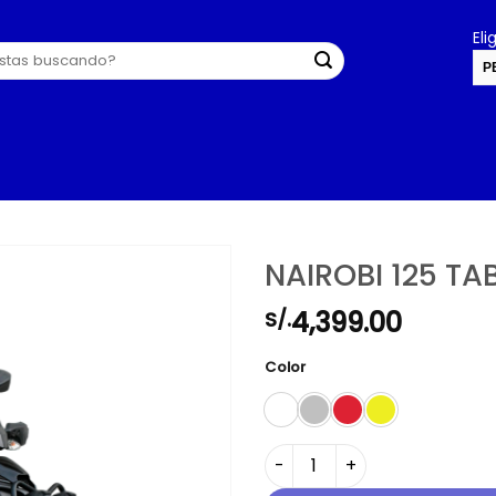
El
P
U
NAIROBI 125 TA
4,399.00
S/.
Color
NAIROBI 125 TABLERO DIGITA