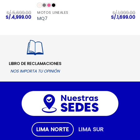
VISTA RÁPIDA
S/.
5,699.00
S/.
1,999.00
MOTOS LINEALES
El
El
El
El
S/.
4,999.00
S/.
1,699.00
MQ7
precio
precio
precio
pr
original
actual
original
ac
era:
es:
era:
es
S/.5,699.00.
S/.4,999.00.
S/.1,999.00.
S/
LIBRO DE RECLAMACIONES
NOS IMPORTA TU OPINIÓN
LIMA NORTE
LIMA SUR