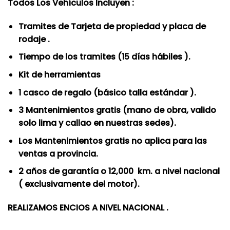
Todos Los Vehículos Incluyen :
original
actual
era:
es:
Tramites de Tarjeta de propiedad y placa de
S/.5,299.00.
S/.4,399.00.
rodaje .
Tiempo de los tramites (15 días hábiles ).
Kit de herramientas
1 casco de regalo (básico talla estándar ).
3 Mantenimientos gratis (mano de obra, valido
solo lima y callao en nuestras sedes).
Los Mantenimientos gratis no aplica para las
ventas a provincia.
2 años de garantía o 12,000 km. a nivel nacional
( exclusivamente del motor).
REALIZAMOS ENCIOS A NIVEL NACIONAL .