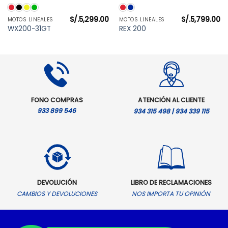
S/.
5,299.00
S/.
5,799.00
MOTOS LINEALES
MOTOS LINEALES
l
WX200-31GT
REX 200
precio
actual
es:
S/.4,999.00.
FONO COMPRAS
ATENCIÓN AL CLIENTE
933 899 546
934 315 498 | 934 339 115
DEVOLUCIÓN
LIBRO DE RECLAMACIONES
CAMBIOS Y DEVOLUCIONES
NOS IMPORTA TU OPINIÓN