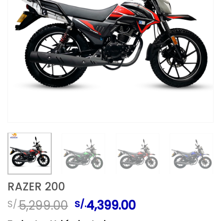
RAZER 200
El
El
5,299.00
4,399.00
S/.
S/.
precio
precio