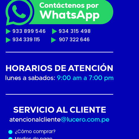
933 899 546
934 315 498
934 339 115
907 322 646
¿Cómo
comprar?
Medios de pago