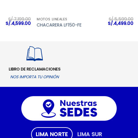
VISTA RÁPIDA
S/.
7,199.00
S/.
5,599.00
MOTOS LINEALES
El
El
El
El
S/.
4,599.00
S/.
4,499.00
CHACARERA LF150-FE
precio
precio
precio
pr
original
actual
original
ac
era:
es:
era:
es
S/.7,199.00.
S/.4,599.00.
S/.5,599.00.
S/
LIBRO DE RECLAMACIONES
NOS IMPORTA TU OPINIÓN
LIMA NORTE
LIMA SUR