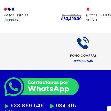
VISTA RÁPIDA
S/.
4,099.00
MOTOS LINEALES
MOTOS LINEALES
l
El
El
S/.
3,499.00
70 PROX
200KH
precio
precio
precio
actual
original
actual
es:
era:
es:
S/.4,999.00.
S/.4,099.00.
S/.3,499.00.
FONO COMPRAS
933 899 546
933 899 546
934 315