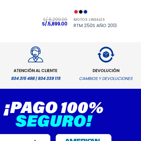
VISTA RÁPIDA
VISTA RÁPIDA
S/.
6,299.00
MOTOS LINEALES
El
El
S/.
5,899.00
RTM 250S AÑO 2013
precio
precio
original
actual
era:
es:
S/.6,299.00.
S/.5,899.00.
ATENCIÓN AL CLIENTE
DEVOLUCIÓN
934 315 498 | 934 339 115
CAMBIOS Y DEVOLUCIONES