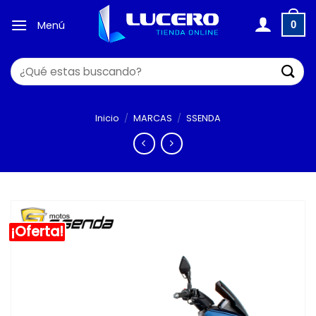
Saltar
al
Menú
0
contenido
Buscar
por:
Inicio
/
MARCAS
/
SSENDA
¡Oferta!