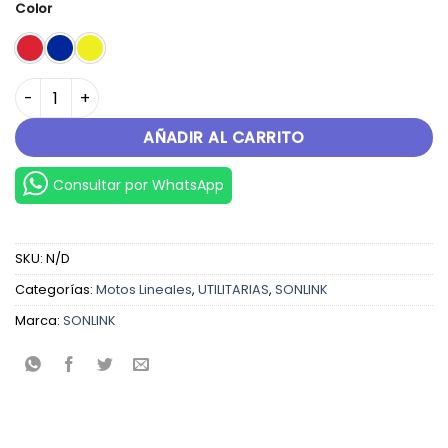
original
actual
Color
era:
es:
S/.4,499.00.
S/.3,999.00.
SL150-3G cantidad
AÑADIR AL CARRITO
Consultar por WhatsApp
SKU:
N/D
Categorías:
Motos Lineales
,
UTILITARIAS
,
SONLINK
Marca:
SONLINK