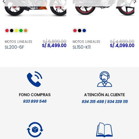
S/.
6,899.00
S/.
4,699.00
MOTOS LINEALES
MOTOS LINEALES
l
El
El
El
El
S/.
6,499.00
S/.
4,099.00
SL200-6F
SL150-K11
precio
precio
precio
precio
pr
actual
original
actual
original
ac
es:
era:
es:
era:
es
S/.11,299.00.
S/.6,899.00.
S/.6,499.00.
S/.4,699.00.
S/
FONO COMPRAS
ATENCIÓN AL CLIENTE
933 899 546
934 315 498 | 934 339 115