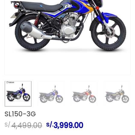
SL150-3G
El
El
4,499.00
3,999.00
S/.
S/.
precio
precio