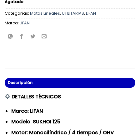
Agotado
original
actual
era:
es:
Categorías:
Motos Lineales
,
UTILITARIAS
,
LIFAN
S/.4,399.00.
S/.3,799.00.
Marca:
LIFAN
Descripción
DETALLES TÉCNICOS
Marca: LIFAN
Modelo: SUKHOI 125
Motor: Monocilíndrico / 4 tiempos / OHV