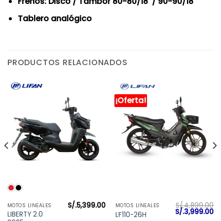
Frenos: Disco / Tambor 80-80/18 / 90-90/18
Tablero analógico
PRODUCTOS RELACIONADOS
¡Oferta!
S/.
5,399.00
S/.
4,899.00
MOTOS LINEALES
MOTOS LINEALES
l
El
El
S/.
3,999.00
LIBERTY 2.0
LF110-26H
precio
precio
pr