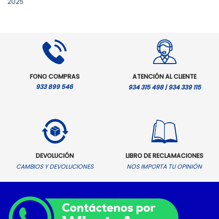
2025
actual
original
ac
es:
era:
es
S/.11,299.00.
S/.4,899.00.
S/
FONO COMPRAS
ATENCIÓN AL CLIENTE
933 899 546
934 315 498 | 934 339 115
DEVOLUCIÓN
LIBRO DE RECLAMACIONES
CAMBIOS Y DEVOLUCIONES
NOS IMPORTA TU OPINIÓN