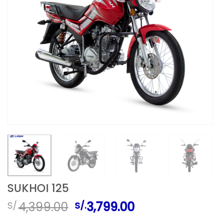
SUKHOI 125
El
El
4,399.00
3,799.00
S/.
S/.
precio
precio