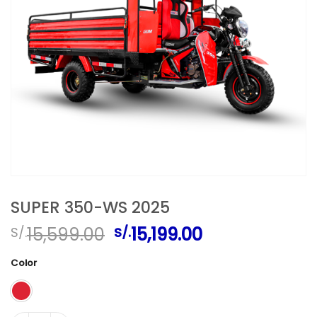
SUPER 350-WS 2025
El
El
15,599.00
15,199.00
S/.
S/.
precio
precio
original
actual
Color
era:
es:
S/.15,599.00.
S/.15,199.00.