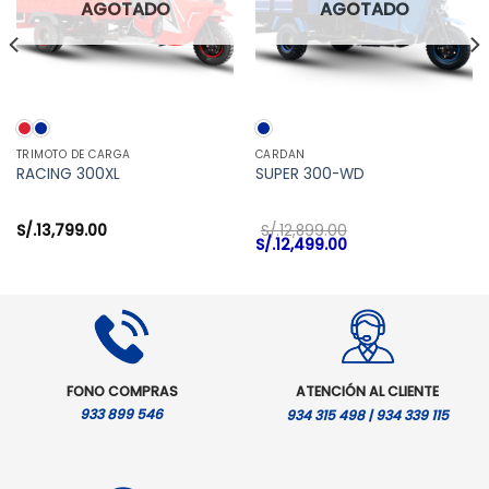
AGOTADO
AGOTADO
TRIMOTO DE CARGA
CARDAN
RACING 300XL
SUPER 300-WD
S/.
13,799.00
S/.
12,899.00
El
El
S/.
12,499.00
precio
precio
original
actual
era:
es:
S/.12,899.00.
S/.12,499.00.
FONO COMPRAS
ATENCIÓN AL CLIENTE
933 899 546
934 315 498 | 934 339 115