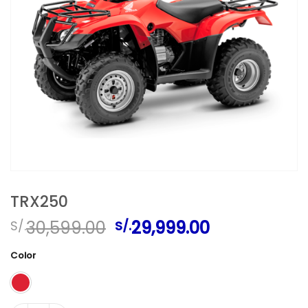
TRX250
El
El
30,599.00
29,999.00
S/.
S/.
precio
precio
original
actual
Color
era:
es:
S/.30,599.00.
S/.29,999.00