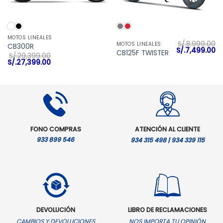
MOTOS LINEALES
S/.
8,999.00
MOTOS LINEALES
CB300R
El
El
S/.
7,499.00
CB125F TWISTER
S/.
29,399.00
precio
pr
El
El
S/.
27,399.00
original
ac
precio
precio
era:
es
original
actual
S/.8,999.00.
S/
era:
es:
S/.29,399.00.
S/.27,399.00.
FONO COMPRAS
ATENCIÓN AL CLIENTE
933 899 546
934 315 498 | 934 339 115
DEVOLUCIÓN
LIBRO DE RECLAMACIONES
CAMBIOS Y DEVOLUCIONES
NOS IMPORTA TU OPINIÓN