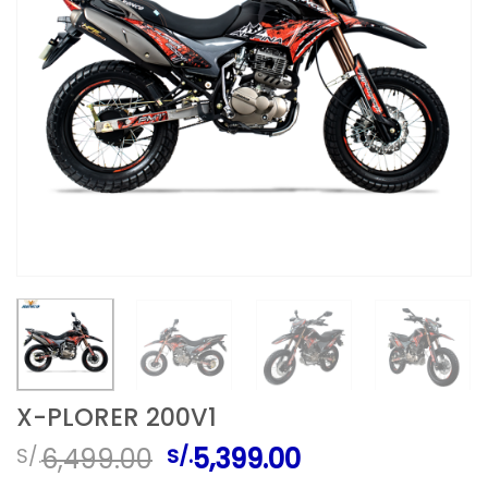
X-PLORER 200V1
El
El
6,499.00
5,399.00
S/.
S/.
precio
precio