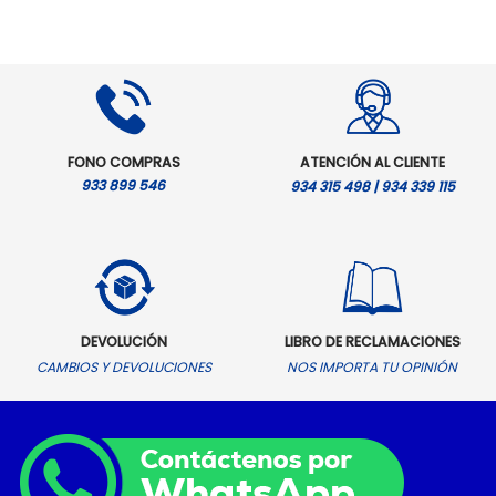
precio
precio
precio
precio
pr
actual
original
actual
original
ac
es:
era:
es:
era:
es
S/.4,299.00.
S/.4,799.00.
S/.4,099.00.
S/.5,599.00.
S/
FONO COMPRAS
ATENCIÓN AL CLIENTE
933 899 546
934 315 498 | 934 339 115
DEVOLUCIÓN
LIBRO DE RECLAMACIONES
CAMBIOS Y DEVOLUCIONES
NOS IMPORTA TU OPINIÓN