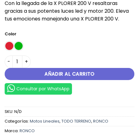
Con la llegada de la X PLORER 200 V resaltaras
original
actual
gracias a sus potentes luces led y motor 200. Eleva
era:
es:
tus emociones manejando una X PLORER 200 V.
S/.6,499.00.
S/.5,399.00.
Color
X-PLORER 200V1 cantidad
AÑADIR AL CARRITO
Consultar por WhatsApp
SKU:
N/D
Categorías:
Motos Lineales
,
TODO TERRENO
,
RONCO
Marca:
RONCO