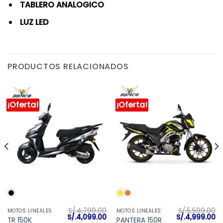
TABLERO ANALOGICO
LUZ LED
PRODUCTOS RELACIONADOS
¡Oferta!
¡Oferta!
S/.
4,799.00
S/.
5,599.00
MOTOS LINEALES
MOTOS LINEALES
l
El
El
El
El
S/.
4,099.00
S/.
4,999.00
TR 150K
PANTERA 150R