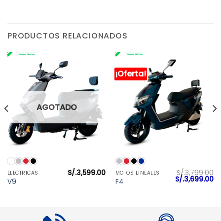
PRODUCTOS RELACIONADOS
¡Oferta!
AGOTADO
S/.
3,599.00
S/.
3,799.00
ELECTRICAS
MOTOS LINEALES
l
El
El
S/.
3,699.00
V9
F4
precio
precio
pr
actual
original
ac
es:
era:
es
S/.3,899.00.
S/.3,799.00.
S/