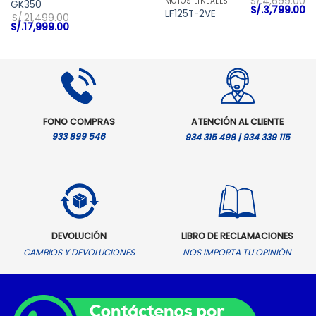
S/.
4,699.00
MOTOS LINEALES
GK350
El
El
S/.
3,799.00
LF125T-2VE
S/.
21,499.00
precio
pr
El
El
S/.
17,999.00
original
ac
precio
precio
era:
es
original
actual
S/.4,699.00.
S/
era:
es:
S/.21,499.00.
S/.17,999.00.
FONO COMPRAS
ATENCIÓN AL CLIENTE
933 899 546
934 315 498 | 934 339 115
DEVOLUCIÓN
LIBRO DE RECLAMACIONES
CAMBIOS Y DEVOLUCIONES
NOS IMPORTA TU OPINIÓN