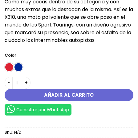
Como muy pocas dentro de su categoría y con
original
actual
muchos extras que la destacan de la misma. Así es la
era:
es:
X310, una moto polivalente que se abre paso en el
S/.20,499.00.
S/.16,850.00.
mundo de las Sport Tourings, con un diseño agresivo
que marcará su presencia, sea sobre el asfalto de la
ciudad o las interminables autopistas.
Color
X310 cantidad
AÑADIR AL CARRITO
Consultar por WhatsApp
SKU:
N/D