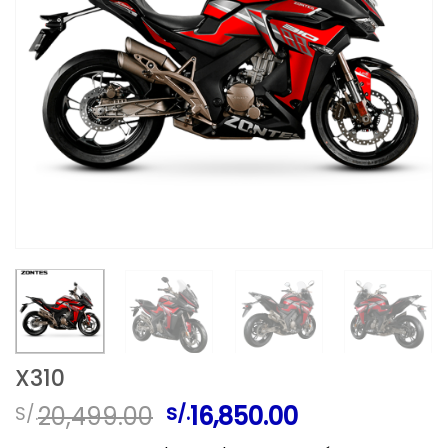
X310
El
El
20,499.00
16,850.00
S/.
S/.
precio
precio