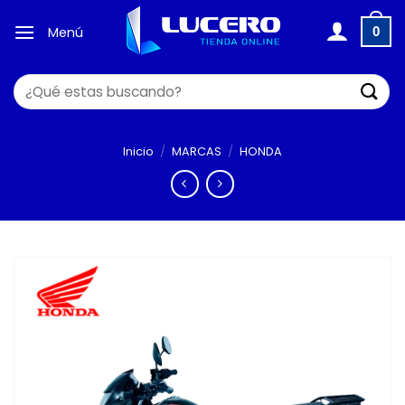
Saltar
al
Menú
0
contenido
Buscar
por:
Inicio
/
MARCAS
/
HONDA