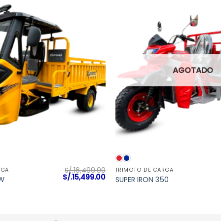
AGOTADO
VISTA RÁPIDA
VISTA RÁPIDA
S/.
16,499.00
RGA
TRIMOTO DE CARGA
El
El
S/.
15,499.00
ZW
SUPER IRON 350
precio
precio
original
actual
era:
es:
S/.16,499.00.
S/.15,499.00.