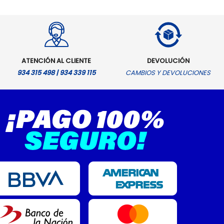
era:
es:
S/.12,599.00.
S/.10,399.00.
ATENCIÓN AL CLIENTE
DEVOLUCIÓN
934 315 498 | 934 339 115
CAMBIOS Y DEVOLUCIONES