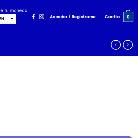
ige tu moneda
Acceder / Registrarse
Carrito
0
EN
SD
cambiar la tasa y esta descripción a los valores correctos