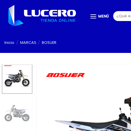
Saltar
al
Buscar
MENÚ
contenido
por:
Inicio
/
MARCAS
/
BOSUER