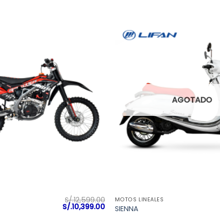
AGOTADO
VISTA RÁPIDA
VISTA RÁPIDA
S/.
12,599.00
MOTOS LINEALES
El
El
S/.
10,399.00
SIENNA
precio
precio
original
actual