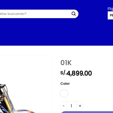
El
P
U
01K
4,899.00
S/.
Color
01K cantidad