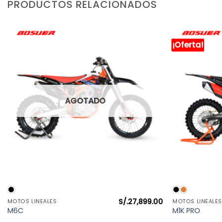
PRODUCTOS RELACIONADOS
¡Oferta!
AGOTADO
VISTA RÁPIDA
S/.
27,899.00
MOTOS LINEALES
MOTOS LINEALES
l
M6C
M1K PRO
precio
actual