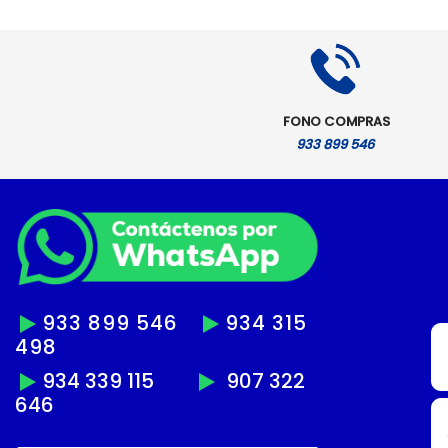
es:
.
S/.8,199.00.
FONO COMPRAS
933 899 546
933 899 546
934 315
498
934 339 115
907 322
646