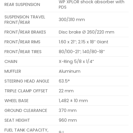
WP XPLOR shock absorber with
REAR SUSPENSION
PDS
SUSPENSION TRAVEL
300/310 mm
FRONT/REAR
FRONT/REAR BRAKES
Disc brake Ø 260/220 mm
FRONT/REAR RIMS
1.60 x 21’’; 2.15 x 18’’ Giant
FRONT/REAR TIRES
80/100-21’’; 140/80-18’’
CHAIN
X-Ring 5/8 x 1/4”
MUFFLER
Aluminum
STEERING HEAD ANGLE
63.5°
TRIPLE CLAMP OFFSET
22 mm
WHEEL BASE
1,482 ± 10 mm
GROUND CLEARANCE
370 mm
SEAT HEIGHT
960 mm
FUEL TANK CAPACITY,
9 l