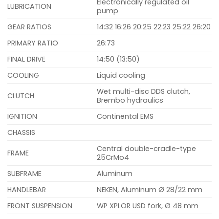
Electronically regulated oil
LUBRICATION
pump
GEAR RATIOS
14:32 16:26 20:25 22:23 25:22 26:20
PRIMARY RATIO
26:73
FINAL DRIVE
14:50 (13:50)
COOLING
Liquid cooling
Wet multi-disc DDS clutch,
CLUTCH
Brembo hydraulics
IGNITION
Continental EMS
CHASSIS
Central double-cradle-type
FRAME
25CrMo4
SUBFRAME
Aluminum
HANDLEBAR
NEKEN, Aluminum Ø 28/22 mm
FRONT SUSPENSION
WP XPLOR USD fork, Ø 48 mm