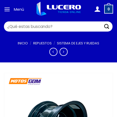
Saltar
al
Menú
0
contenido
Buscar
por:
INICIO
/
REPUESTOS
/
SISTEMA DE EJES Y RUEDAS