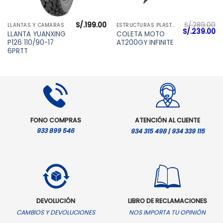
S/.
199.00
S/.
289.00
LLANTAS Y CÁMARAS
ESTRUCTURAS PLÁSTICAS
El
El
S/.
239.00
LLANTA YUANXING
COLETA MOTO
precio
pr
P126 110/90-17
AT200GY INFINITE
original
ac
era:
es
6PRTT
S/.289.00.
S/
FONO COMPRAS
ATENCIÓN AL CLIENTE
933 899 546
934 315 498 | 934 339 115
DEVOLUCIÓN
LIBRO DE RECLAMACIONES
CAMBIOS Y DEVOLUCIONES
NOS IMPORTA TU OPINIÓN