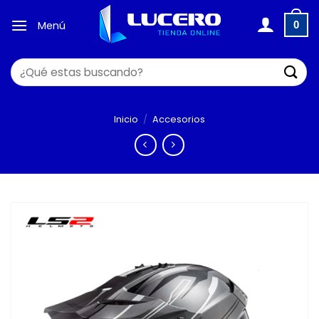
Saltar
al
Menú
0
contenido
Buscar
por:
Inicio
/
Accesorios